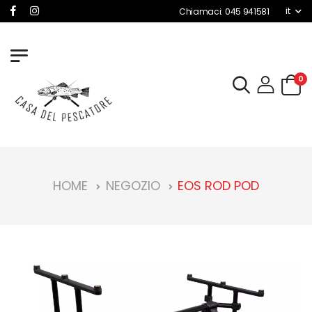
it
Chiamaci: 045 941581
0
HOME
NEGOZIO
EOS ROD POD