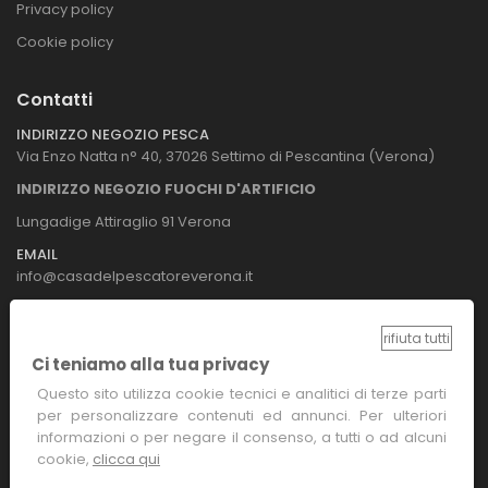
Privacy policy
Cookie policy
Contatti
INDIRIZZO NEGOZIO PESCA
Via Enzo Natta n° 40, 37026 Settimo di Pescantina (Verona)
INDIRIZZO NEGOZIO FUOCHI D'ARTIFICIO
Lungadige Attiraglio 91 Verona
EMAIL
info@casadelpescatoreverona.it
TELEFONO
+39 045 941581
rifiuta tutti
Ci teniamo alla tua privacy
CELLULARE
+39 347 1456238
Questo sito utilizza cookie tecnici e analitici di terze parti
per personalizzare contenuti ed annunci. Per ulteriori
informazioni o per negare il consenso, a tutti o ad alcuni
Metodi Di Pagamento
cookie,
clicca qui