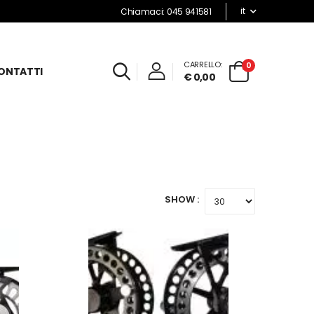
it
Chiamaci: 045 941581
CARRELLO:
0
ONTATTI
€ 0,00
SHOW :