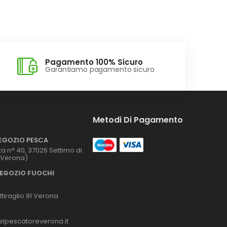
Pagamento 100% Sicuro
Garantiamo pagamento sicuro
Metodi Di Pagamento
NEGOZIO PESCA
ta n° 40, 37026 Settimo di
(Verona)
NEGOZIO FUOCHI
O
tiraglio 91 Verona
lpescatoreverona.it