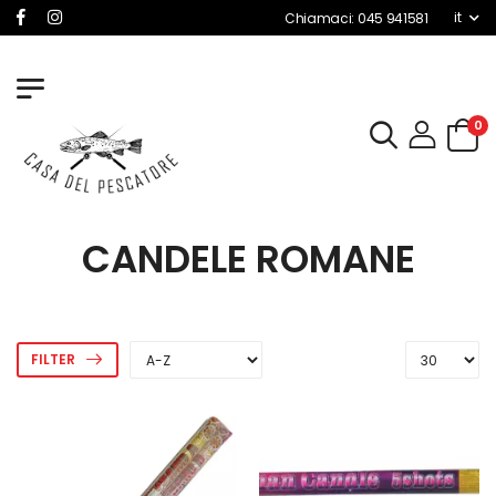
it
Chiamaci: 045 941581
0
CANDELE ROMANE
FILTER