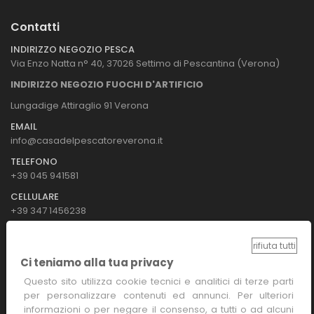
Contatti
INDIRIZZO NEGOZIO PESCA
Via Enzo Natta n° 40, 37026 Settimo di Pescantina (Verona)
INDIRIZZO NEGOZIO FUOCHI D'ARTIFICIO
Lungadige Attiraglio 91 Verona
EMAIL
info@casadelpescatoreverona.it
TELEFONO
+39 045 941581
CELLULARE
+39 347 1456238
rifiuta tutti
Metodi Di Pagamento
Ci teniamo alla tua privacy
Questo sito utilizza cookie tecnici e analitici di terze parti
per personalizzare contenuti ed annunci. Per ulteriori
informazioni o per negare il consenso, a tutti o ad alcuni