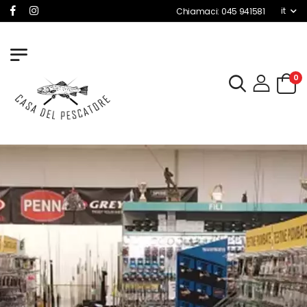
it
Chiamaci: 045 941581
0