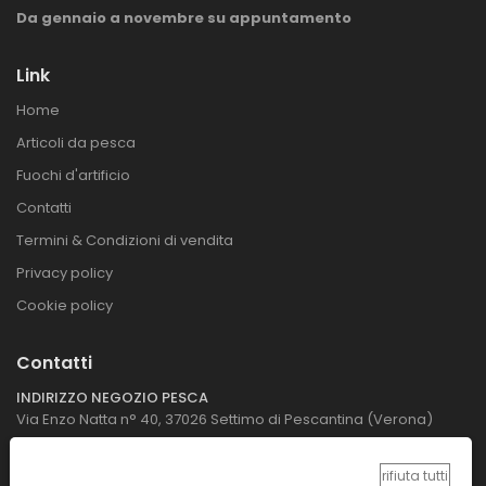
Da gennaio a novembre su appuntamento
Link
Home
Articoli da pesca
Fuochi d'artificio
Contatti
Termini & Condizioni di vendita
Privacy policy
Cookie policy
Contatti
INDIRIZZO NEGOZIO PESCA
Via Enzo Natta n° 40, 37026 Settimo di Pescantina (Verona)
INDIRIZZO NEGOZIO FUOCHI D'ARTIFICIO
rifiuta tutti
Lungadige Attiraglio 91 Verona