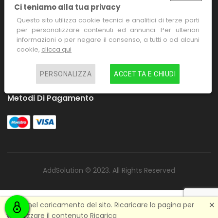
Ci teniamo alla tua privacy
EMAIL
Questo sito utilizza cookie tecnici e analitici di terze parti
info@casadelpescatoreverona.it
per personalizzare contenuti ed annunci. Per ulteriori
TELEFONO
informazioni o per negare il consenso, a tutti o ad alcuni
+39 045 941581
cookie,
clicca qui
CELLULARE
+39 347 1456238
PERSONALIZZA
ACCETTA E CHIUDI
Metodi Di Pagamento
AddSolution © 2023. All Rights Reserved
🗙
Errore nel caricamento del sito. Ricaricare la pagina per
visualizzare il contenuto
Ricarica